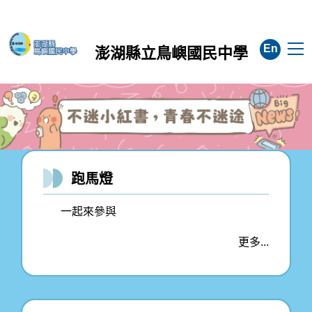
育部防制校園霸凌專線0800-200-885
跳
到
主
[交通安全宣導]十次車禍九次快！超速
En
澎湖縣立鳥嶼國民中學
要
行駛，不是車毀就是人員傷亡！請依速
內
限行駛，安全是回家唯一的路
容
區
學校願景 健康快樂 多元創新 互助合
群
國家防災日全民地震避難演練，抗震保
跑馬燈
命3步驟「趴下、掩護、穩住」，大家
一起來參與
更多...