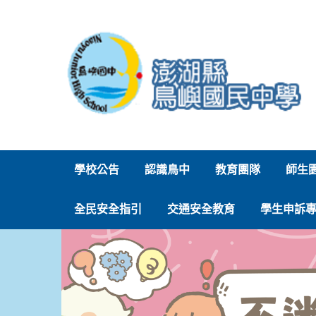
跳
到
主
要
內
容
區
學校公告
認識鳥中
教育團隊
師生
全民安全指引
交通安全教育
學生申訴